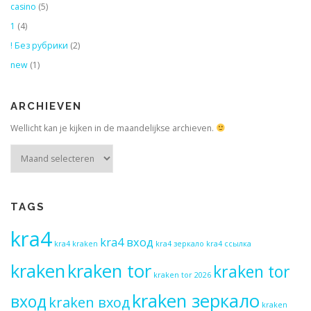
casino
(5)
1
(4)
! Без рубрики
(2)
new
(1)
ARCHIEVEN
Wellicht kan je kijken in de maandelijkse archieven.
Archieven
TAGS
kra4
kra4 вход
kra4 kraken
kra4 зеркало
kra4 ссылка
kraken
kraken tor
kraken tor
kraken tor 2026
kraken зеркало
вход
kraken вход
kraken