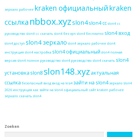
kraken официальный
kraken
зеркало рабочее
nbbox.xyz
ссылка
slon4
slon4 cc
slon4 cc
slon4 вход
руководство
slon4 cc скачать
slon4 без vpn
slon4 бесплатно
slon4 зеркало
slon4 доступ
slon4 зеркало рабочее
slon4
slon4 официальный
инструкция
slon4 настройка
slon4 полная
slon4
версия
slon4 полное руководство
slon4 руководство
slon4 скачать
slon148.xyz
установка
slon8
актуальная
ссылка
зайти на slon4
безопасный вход
вход на kra4
зеркало slon4
2026
инструкция
как зайти на slon4
официальный сайт kraken
рабочее
зеркало
скачать slon4
Zoeken