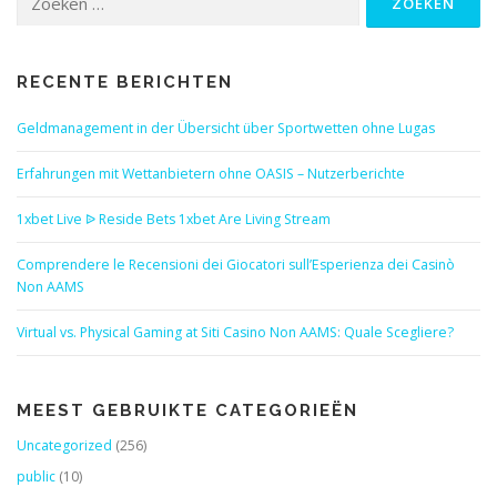
naar:
RECENTE BERICHTEN
Geldmanagement in der Übersicht über Sportwetten ohne Lugas
Erfahrungen mit Wettanbietern ohne OASIS – Nutzerberichte
1xbet Live ᐉ Reside Bets 1xbet Are Living Stream
Comprendere le Recensioni dei Giocatori sull’Esperienza dei Casinò
Non AAMS
Virtual vs. Physical Gaming at Siti Casino Non AAMS: Quale Scegliere?
MEEST GEBRUIKTE CATEGORIEËN
Uncategorized
(256)
public
(10)