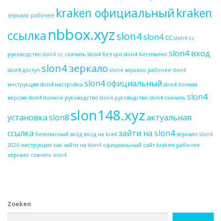
kraken официальный
kraken
зеркало рабочее
nbbox.xyz
ссылка
slon4
slon4 cc
slon4 cc
slon4 вход
руководство
slon4 cc скачать
slon4 без vpn
slon4 бесплатно
slon4 зеркало
slon4 доступ
slon4 зеркало рабочее
slon4
slon4 официальный
инструкция
slon4 настройка
slon4 полная
slon4
версия
slon4 полное руководство
slon4 руководство
slon4 скачать
slon148.xyz
установка
slon8
актуальная
ссылка
зайти на slon4
безопасный вход
вход на kra4
зеркало slon4
2026
инструкция
как зайти на slon4
официальный сайт kraken
рабочее
зеркало
скачать slon4
Zoeken