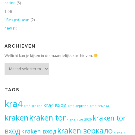
casino
(5)
1
(4)
! Без рубрики
(2)
new
(1)
ARCHIEVEN
Wellicht kan je kijken in de maandelijkse archieven.
Archieven
TAGS
kra4
kra4 вход
kra4 kraken
kra4 зеркало
kra4 ссылка
kraken
kraken tor
kraken tor
kraken tor 2026
kraken зеркало
вход
kraken вход
kraken