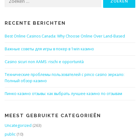
naar:
RECENTE BERICHTEN
Best Online Casinos Canada: Why Choose Online Over Land-Based
Важные советы для игры в покер в 1win казино
Casino sicuri non AAMS: rischi e opportunità
Технические проблемы пользователей с pinco casino зеркало:
Полный обзор казино
Пинко казино отзывы: как выбрать лучшее казино по отзывам
MEEST GEBRUIKTE CATEGORIEËN
Uncategorized
(263)
public
(10)