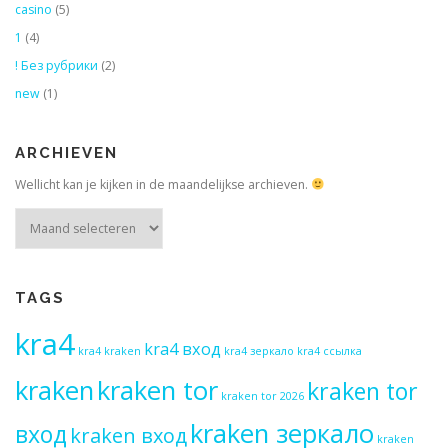
casino
(5)
1
(4)
! Без рубрики
(2)
new
(1)
ARCHIEVEN
Wellicht kan je kijken in de maandelijkse archieven.
Archieven
TAGS
kra4
kra4 вход
kra4 kraken
kra4 зеркало
kra4 ссылка
kraken
kraken tor
kraken tor
kraken tor 2026
kraken зеркало
вход
kraken вход
kraken