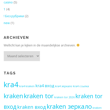
casino
(5)
1
(4)
! Без рубрики
(2)
new
(1)
ARCHIEVEN
Wellicht kan je kijken in de maandelijkse archieven.
Archieven
TAGS
kra4
kra4 вход
kra4 kraken
kra4 зеркало
kra4 ссылка
kraken
kraken tor
kraken tor
kraken tor 2026
kraken зеркало
вход
kraken вход
kraken