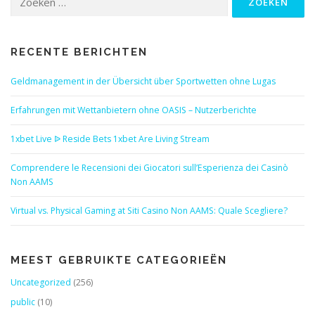
naar:
RECENTE BERICHTEN
Geldmanagement in der Übersicht über Sportwetten ohne Lugas
Erfahrungen mit Wettanbietern ohne OASIS – Nutzerberichte
1xbet Live ᐉ Reside Bets 1xbet Are Living Stream
Comprendere le Recensioni dei Giocatori sull’Esperienza dei Casinò
Non AAMS
Virtual vs. Physical Gaming at Siti Casino Non AAMS: Quale Scegliere?
MEEST GEBRUIKTE CATEGORIEËN
Uncategorized
(256)
public
(10)