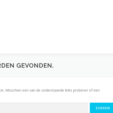
ORDEN GEVONDEN.
atie. Misschien een van de onderstaande links proberen of een