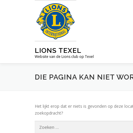
Ga
naar
de
inhoud
LIONS TEXEL
Website van de Lions club op Texel
DIE PAGINA KAN NIET W
Het lijkt erop dat er niets is gevonden op deze loc
zoekopdracht?
Zoeken
naar: