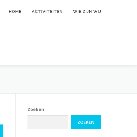
HOME
ACTIVITEITEN
WIE ZIJN WIJ
Zoeken
ZOEKEN