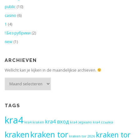
public
(10)
casino
(6)
1
(4)
! Без рубрики
(2)
new
(1)
ARCHIEVEN
Wellicht kan je kijken in de maandelijkse archieven.
Archieven
TAGS
kra4
kra4 вход
kra4 kraken
kra4 зеркало
kra4 ссылка
kraken
kraken tor
kraken tor
kraken tor 2026