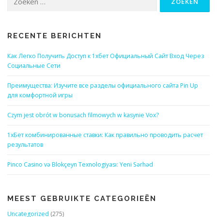
naar:
RECENTE BERICHTEN
Как Легко Получить Доступ к 1хбет Официальный Сайт Вход Через
Социальные Сети
Преимущества: Изучите все разделы официального сайта Pin Up
для комфортной игры
Czym jest obrót w bonusach filmowych w kasynie Vox?
1хБет комбинированные ставки: Как правильно проводить расчет
результатов
Pinco Casino və Blokçeyn Texnologiyası: Yeni Sərhəd
MEEST GEBRUIKTE CATEGORIEËN
Uncategorized
(275)