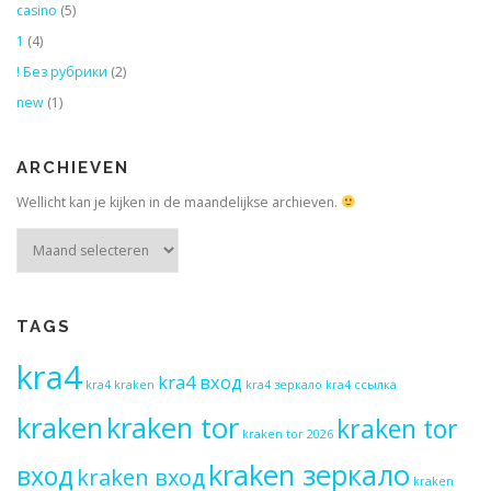
casino
(5)
1
(4)
! Без рубрики
(2)
new
(1)
ARCHIEVEN
Wellicht kan je kijken in de maandelijkse archieven.
Archieven
TAGS
kra4
kra4 вход
kra4 kraken
kra4 зеркало
kra4 ссылка
kraken
kraken tor
kraken tor
kraken tor 2026
kraken зеркало
вход
kraken вход
kraken