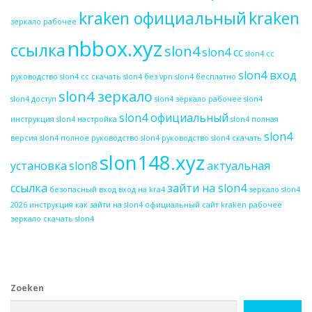
kraken официальный
kraken
зеркало рабочее
nbbox.xyz
ссылка
slon4
slon4 cc
slon4 cc
slon4 вход
руководство
slon4 cc скачать
slon4 без vpn
slon4 бесплатно
slon4 зеркало
slon4 доступ
slon4 зеркало рабочее
slon4
slon4 официальный
инструкция
slon4 настройка
slon4 полная
slon4
версия
slon4 полное руководство
slon4 руководство
slon4 скачать
slon148.xyz
установка
slon8
актуальная
ссылка
зайти на slon4
безопасный вход
вход на kra4
зеркало slon4
2026
инструкция
как зайти на slon4
официальный сайт kraken
рабочее
зеркало
скачать slon4
Zoeken