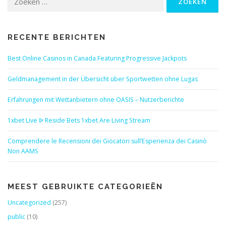
naar:
RECENTE BERICHTEN
Best Online Casinos in Canada Featuring Progressive Jackpots
Geldmanagement in der Übersicht über Sportwetten ohne Lugas
Erfahrungen mit Wettanbietern ohne OASIS – Nutzerberichte
1xbet Live ᐉ Reside Bets 1xbet Are Living Stream
Comprendere le Recensioni dei Giocatori sull’Esperienza dei Casinò
Non AAMS
MEEST GEBRUIKTE CATEGORIEËN
Uncategorized
(257)
public
(10)