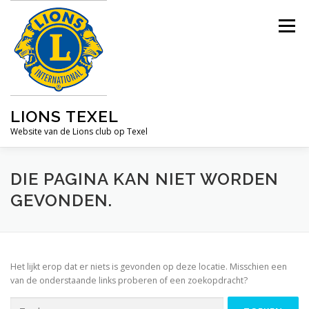
Ga
naar
Menu
de
inhoud
LIONS TEXEL
Website van de Lions club op Texel
HOME
ACTIVITEITEN
WIE ZIJN WIJ
DIE PAGINA KAN NIET WORDEN
GEVONDEN.
Het lijkt erop dat er niets is gevonden op deze locatie. Misschien een
van de onderstaande links proberen of een zoekopdracht?
Zoeken