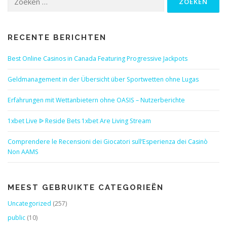
naar:
RECENTE BERICHTEN
Best Online Casinos in Canada Featuring Progressive Jackpots
Geldmanagement in der Übersicht über Sportwetten ohne Lugas
Erfahrungen mit Wettanbietern ohne OASIS – Nutzerberichte
1xbet Live ᐉ Reside Bets 1xbet Are Living Stream
Comprendere le Recensioni dei Giocatori sull’Esperienza dei Casinò
Non AAMS
MEEST GEBRUIKTE CATEGORIEËN
Uncategorized
(257)
public
(10)