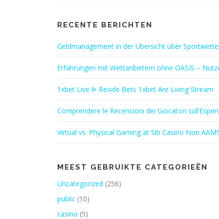
RECENTE BERICHTEN
Geldmanagement in der Übersicht über Sportwett
Erfahrungen mit Wettanbietern ohne OASIS – Nutze
1xbet Live ᐉ Reside Bets 1xbet Are Living Stream
Comprendere le Recensioni dei Giocatori sull’Esp
Virtual vs. Physical Gaming at Siti Casino Non AAMS
MEEST GEBRUIKTE CATEGORIEËN
Uncategorized
(256)
public
(10)
casino
(5)