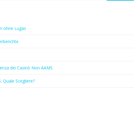
en ohne Lugas
rberichte
erienza dei Casinò Non AAMS
: Quale Scegliere?