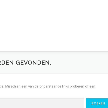
ORDEN GEVONDEN.
atie. Misschien een van de onderstaande links proberen of een