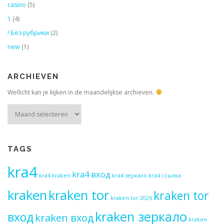
casino
(5)
1
(4)
! Без рубрики
(2)
new
(1)
ARCHIEVEN
Wellicht kan je kijken in de maandelijkse archieven.
Archieven
TAGS
kra4
kra4 вход
kra4 kraken
kra4 зеркало
kra4 ссылка
kraken
kraken tor
kraken tor
kraken tor 2026
kraken зеркало
вход
kraken вход
kraken