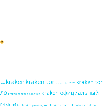
kraken
kraken tor
kraken tor
ылка
kraken tor 2026
ало
kraken официальный
kraken зеркало рабочее
on4
slon4 cc
slon4 cc руководство
slon4 cc скачать
slon4 без vpn
slon4