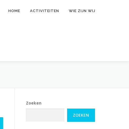
HOME
ACTIVITEITEN
WIE ZIJN WIJ
Zoeken
ZOEKEN