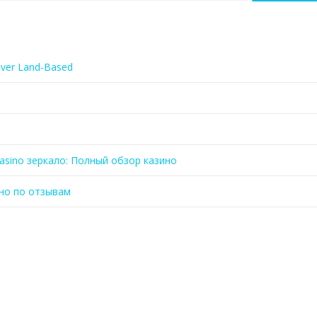
Over Land-Based
asino зеркало: Полный обзор казино
ино по отзывам