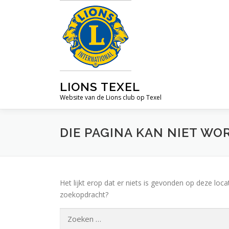
Ga
naar
de
inhoud
LIONS TEXEL
Website van de Lions club op Texel
DIE PAGINA KAN NIET W
Het lijkt erop dat er niets is gevonden op deze loc
zoekopdracht?
Zoeken
naar: