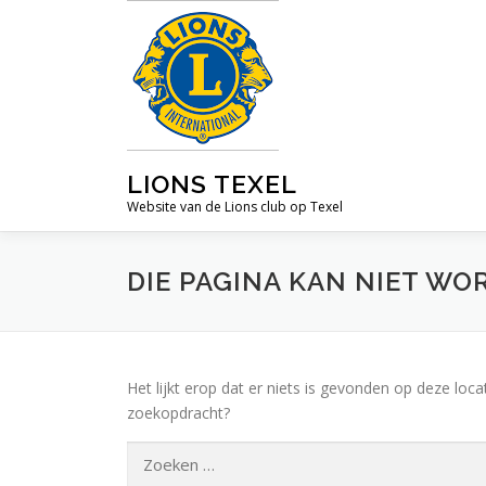
Ga
naar
de
inhoud
LIONS TEXEL
Website van de Lions club op Texel
DIE PAGINA KAN NIET W
Het lijkt erop dat er niets is gevonden op deze loc
zoekopdracht?
Zoeken
naar: