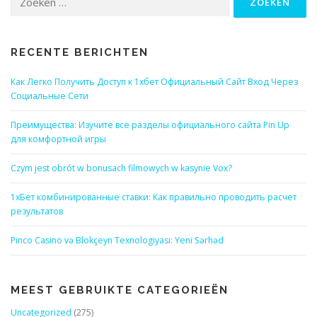
naar:
RECENTE BERICHTEN
Как Легко Получить Доступ к 1хбет Официальный Сайт Вход Через
Социальные Сети
Преимущества: Изучите все разделы официального сайта Pin Up
для комфортной игры
Czym jest obrót w bonusach filmowych w kasynie Vox?
1хБет комбинированные ставки: Как правильно проводить расчет
результатов
Pinco Casino və Blokçeyn Texnologiyası: Yeni Sərhəd
MEEST GEBRUIKTE CATEGORIEËN
Uncategorized
(275)