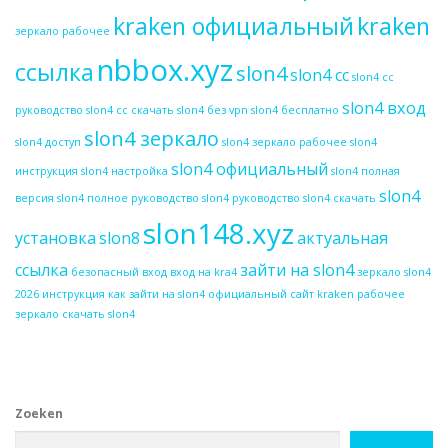
kraken официальный
kraken
зеркало рабочее
nbbox.xyz
ссылка
slon4
slon4 cc
slon4 cc
slon4 вход
руководство
slon4 cc скачать
slon4 без vpn
slon4 бесплатно
slon4 зеркало
slon4 доступ
slon4 зеркало рабочее
slon4
slon4 официальный
инструкция
slon4 настройка
slon4 полная
slon4
версия
slon4 полное руководство
slon4 руководство
slon4 скачать
slon148.xyz
установка
slon8
актуальная
ссылка
зайти на slon4
безопасный вход
вход на kra4
зеркало slon4
2026
инструкция
как зайти на slon4
официальный сайт kraken
рабочее
зеркало
скачать slon4
Zoeken