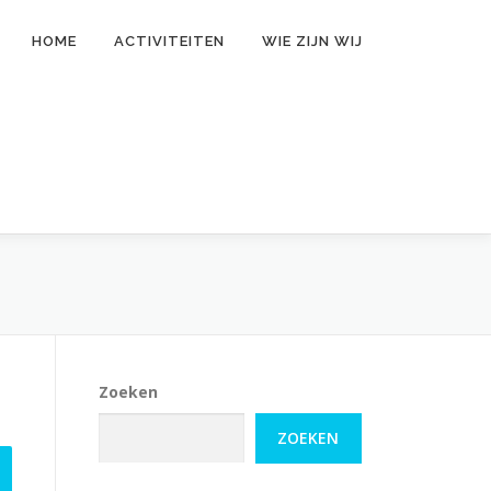
HOME
ACTIVITEITEN
WIE ZIJN WIJ
Zoeken
ZOEKEN