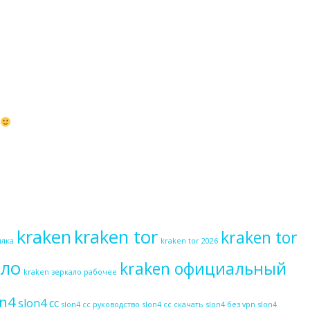
kraken
kraken tor
kraken tor
ылка
kraken tor 2026
ало
kraken официальный
kraken зеркало рабочее
on4
slon4 cc
slon4 cc руководство
slon4 cc скачать
slon4 без vpn
slon4