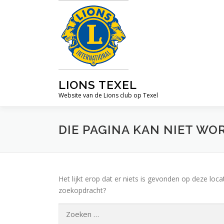
Ga
naar
de
inhoud
LIONS TEXEL
Website van de Lions club op Texel
DIE PAGINA KAN NIET W
Het lijkt erop dat er niets is gevonden op deze loc
zoekopdracht?
Zoeken
naar: