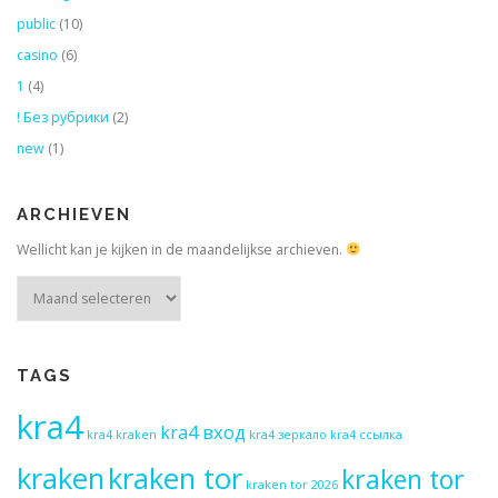
public
(10)
casino
(6)
1
(4)
! Без рубрики
(2)
new
(1)
ARCHIEVEN
Wellicht kan je kijken in de maandelijkse archieven.
Archieven
TAGS
kra4
kra4 вход
kra4 kraken
kra4 зеркало
kra4 ссылка
kraken
kraken tor
kraken tor
kraken tor 2026