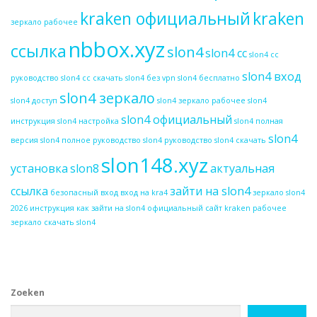
kraken официальный
kraken
зеркало рабочее
nbbox.xyz
ссылка
slon4
slon4 cc
slon4 cc
slon4 вход
руководство
slon4 cc скачать
slon4 без vpn
slon4 бесплатно
slon4 зеркало
slon4 доступ
slon4 зеркало рабочее
slon4
slon4 официальный
инструкция
slon4 настройка
slon4 полная
slon4
версия
slon4 полное руководство
slon4 руководство
slon4 скачать
slon148.xyz
установка
slon8
актуальная
ссылка
зайти на slon4
безопасный вход
вход на kra4
зеркало slon4
2026
инструкция
как зайти на slon4
официальный сайт kraken
рабочее
зеркало
скачать slon4
Zoeken