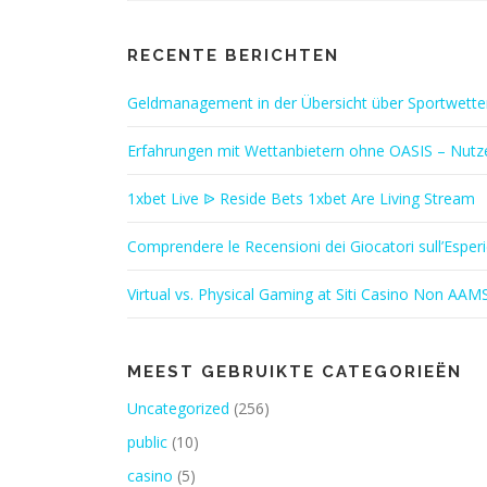
RECENTE BERICHTEN
Geldmanagement in der Übersicht über Sportwett
Erfahrungen mit Wettanbietern ohne OASIS – Nutze
1xbet Live ᐉ Reside Bets 1xbet Are Living Stream
Comprendere le Recensioni dei Giocatori sull’Esp
Virtual vs. Physical Gaming at Siti Casino Non AAMS
MEEST GEBRUIKTE CATEGORIEËN
Uncategorized
(256)
public
(10)
casino
(5)