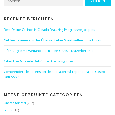
naar:
RECENTE BERICHTEN
Best Online Casinos in Canada Featuring Progressive Jackpots
Geldmanagement in der Übersicht über Sportwetten ohne Lugas
Erfahrungen mit Wettanbietern ohne OASIS – Nutzerberichte
1xbet Live ᐉ Reside Bets 1xbet Are Living Stream
Comprendere le Recensioni dei Giocatori sull’Esperienza dei Casinò
Non AAMS
MEEST GEBRUIKTE CATEGORIEËN
Uncategorized
(257)
public
(10)