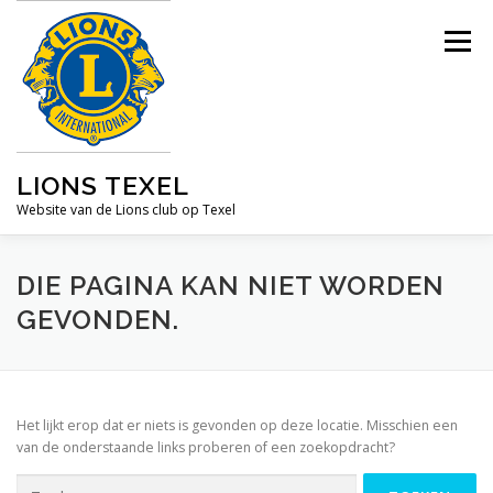
Ga
naar
Menu
de
inhoud
LIONS TEXEL
Website van de Lions club op Texel
HOME
ACTIVITEITEN
WIE ZIJN WIJ
DIE PAGINA KAN NIET WORDEN
GEVONDEN.
Het lijkt erop dat er niets is gevonden op deze locatie. Misschien een
van de onderstaande links proberen of een zoekopdracht?
Zoeken