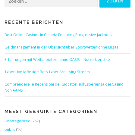
naar:
RECENTE BERICHTEN
Best Online Casinos in Canada Featuring Progressive Jackpots
Geldmanagement in der Übersicht über Sportwetten ohne Lugas
Erfahrungen mit Wettanbietern ohne OASIS – Nutzerberichte
1xbet Live ᐉ Reside Bets 1xbet Are Living Stream
Comprendere le Recensioni dei Giocatori sull’Esperienza dei Casinò
Non AAMS
MEEST GEBRUIKTE CATEGORIEËN
Uncategorized
(257)
public
(10)