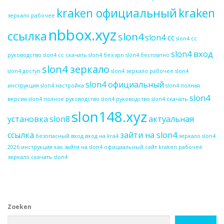
kraken официальный
kraken
зеркало рабочее
nbbox.xyz
ссылка
slon4
slon4 cc
slon4 cc
slon4 вход
руководство
slon4 cc скачать
slon4 без vpn
slon4 бесплатно
slon4 зеркало
slon4 доступ
slon4 зеркало рабочее
slon4
slon4 официальный
инструкция
slon4 настройка
slon4 полная
slon4
версия
slon4 полное руководство
slon4 руководство
slon4 скачать
slon148.xyz
установка
slon8
актуальная
ссылка
зайти на slon4
безопасный вход
вход на kra4
зеркало slon4
2026
инструкция
как зайти на slon4
официальный сайт kraken
рабочее
зеркало
скачать slon4
Zoeken