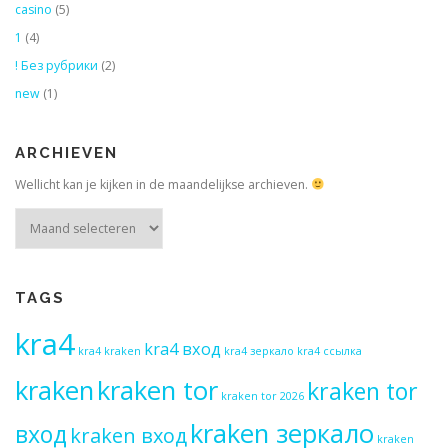
casino
(5)
1
(4)
! Без рубрики
(2)
new
(1)
ARCHIEVEN
Wellicht kan je kijken in de maandelijkse archieven.
Archieven
TAGS
kra4
kra4 вход
kra4 kraken
kra4 зеркало
kra4 ссылка
kraken
kraken tor
kraken tor
kraken tor 2026
kraken зеркало
вход
kraken вход
kraken