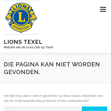
Ga
naar
Menu
de
inhoud
LIONS TEXEL
Website van de Lions club op Texel
HOME
ACTIVITEITEN
WIE ZIJN WIJ
DIE PAGINA KAN NIET WORDEN
GEVONDEN.
Het lijkt erop dat er niets is gevonden op deze locatie. Misschien een
van de onderstaande links proberen of een zoekopdracht?
Zoeken