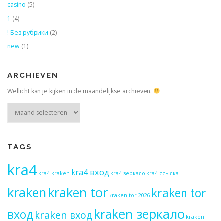
casino
(5)
1
(4)
! Без рубрики
(2)
new
(1)
ARCHIEVEN
Wellicht kan je kijken in de maandelijkse archieven.
Archieven
TAGS
kra4
kra4 вход
kra4 kraken
kra4 зеркало
kra4 ссылка
kraken
kraken tor
kraken tor
kraken tor 2026
kraken зеркало
вход
kraken вход
kraken