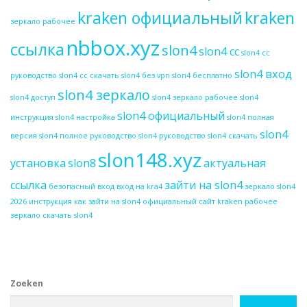
kraken официальный
kraken
зеркало рабочее
nbbox.xyz
ссылка
slon4
slon4 cc
slon4 cc
slon4 вход
руководство
slon4 cc скачать
slon4 без vpn
slon4 бесплатно
slon4 зеркало
slon4 доступ
slon4 зеркало рабочее
slon4
slon4 официальный
инструкция
slon4 настройка
slon4 полная
slon4
версия
slon4 полное руководство
slon4 руководство
slon4 скачать
slon148.xyz
установка
slon8
актуальная
ссылка
зайти на slon4
безопасный вход
вход на kra4
зеркало slon4
2026
инструкция
как зайти на slon4
официальный сайт kraken
рабочее
зеркало
скачать slon4
Zoeken