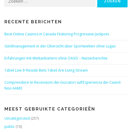
naar:
RECENTE BERICHTEN
Best Online Casinos in Canada Featuring Progressive Jackpots
Geldmanagement in der Übersicht über Sportwetten ohne Lugas
Erfahrungen mit Wettanbietern ohne OASIS – Nutzerberichte
1xbet Live ᐉ Reside Bets 1xbet Are Living Stream
Comprendere le Recensioni dei Giocatori sull’Esperienza dei Casinò
Non AAMS
MEEST GEBRUIKTE CATEGORIEËN
Uncategorized
(257)
public
(10)