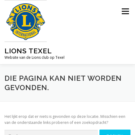
Ga
naar
Menu
de
inhoud
LIONS TEXEL
Website van de Lions club op Texel
HOME
ACTIVITEITEN
WIE ZIJN WIJ
DIE PAGINA KAN NIET WORDEN
GEVONDEN.
Het lijkt erop dat er niets is gevonden op deze locatie. Misschien een
van de onderstaande links proberen of een zoekopdracht?
Zoeken