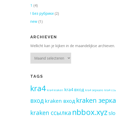
1
(4)
! Без рубрики
(2)
new
(1)
ARCHIEVEN
Wellicht kan je kijken in de maandelijkse archieven.
Archieven
TAGS
kra4
kra4 вход
kra4 kraken
kra4 зеркало
kra4 сс
kraken зерк
вход
kraken вход
nbbox.xyz
kraken ссылка
sl