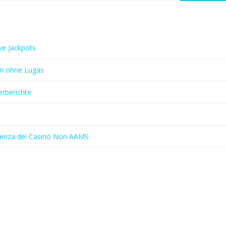
ve Jackpots
en ohne Lugas
rberichte
erienza dei Casinò Non AAMS