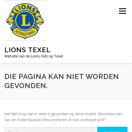
Ga
naar
Menu
de
inhoud
LIONS TEXEL
Website van de Lions club op Texel
HOME
ACTIVITEITEN
WIE ZIJN WIJ
DIE PAGINA KAN NIET WORDEN
GEVONDEN.
Het lijkt erop dat er niets is gevonden op deze locatie. Misschien een
van de onderstaande links proberen of een zoekopdracht?
Zoeken