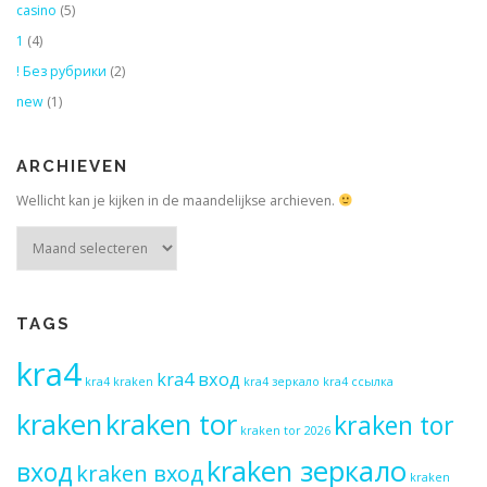
casino
(5)
1
(4)
! Без рубрики
(2)
new
(1)
ARCHIEVEN
Wellicht kan je kijken in de maandelijkse archieven.
Archieven
TAGS
kra4
kra4 вход
kra4 kraken
kra4 зеркало
kra4 ссылка
kraken
kraken tor
kraken tor
kraken tor 2026
kraken зеркало
вход
kraken вход
kraken