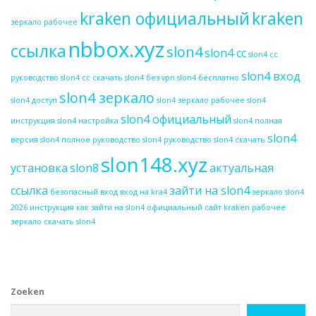
kraken официальный
kraken
зеркало рабочее
nbbox.xyz
ссылка
slon4
slon4 cc
slon4 cc
slon4 вход
руководство
slon4 cc скачать
slon4 без vpn
slon4 бесплатно
slon4 зеркало
slon4 доступ
slon4 зеркало рабочее
slon4
slon4 официальный
инструкция
slon4 настройка
slon4 полная
slon4
версия
slon4 полное руководство
slon4 руководство
slon4 скачать
slon148.xyz
установка
slon8
актуальная
ссылка
зайти на slon4
безопасный вход
вход на kra4
зеркало slon4
2026
инструкция
как зайти на slon4
официальный сайт kraken
рабочее
зеркало
скачать slon4
Zoeken