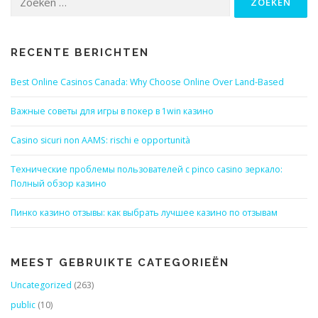
naar:
RECENTE BERICHTEN
Best Online Casinos Canada: Why Choose Online Over Land-Based
Важные советы для игры в покер в 1win казино
Casino sicuri non AAMS: rischi e opportunità
Технические проблемы пользователей с pinco casino зеркало:
Полный обзор казино
Пинко казино отзывы: как выбрать лучшее казино по отзывам
MEEST GEBRUIKTE CATEGORIEËN
Uncategorized
(263)
public
(10)