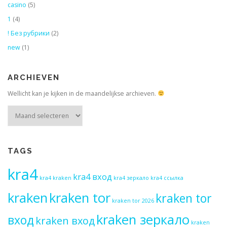
casino
(5)
1
(4)
! Без рубрики
(2)
new
(1)
ARCHIEVEN
Wellicht kan je kijken in de maandelijkse archieven.
Archieven
TAGS
kra4
kra4 вход
kra4 kraken
kra4 зеркало
kra4 ссылка
kraken
kraken tor
kraken tor
kraken tor 2026
kraken зеркало
вход
kraken вход
kraken