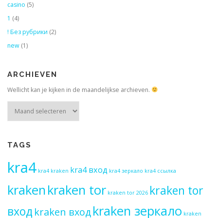
casino
(5)
1
(4)
! Без рубрики
(2)
new
(1)
ARCHIEVEN
Wellicht kan je kijken in de maandelijkse archieven.
Archieven
TAGS
kra4
kra4 вход
kra4 kraken
kra4 зеркало
kra4 ссылка
kraken
kraken tor
kraken tor
kraken tor 2026
kraken зеркало
вход
kraken вход
kraken