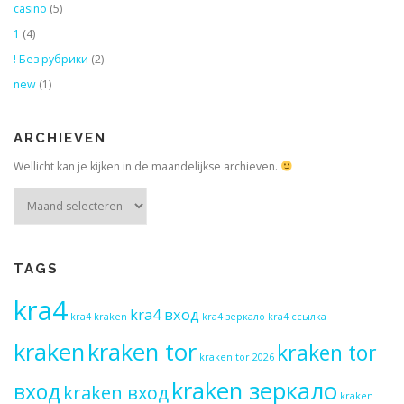
casino
(5)
1
(4)
! Без рубрики
(2)
new
(1)
ARCHIEVEN
Wellicht kan je kijken in de maandelijkse archieven.
Archieven
TAGS
kra4
kra4 вход
kra4 kraken
kra4 зеркало
kra4 ссылка
kraken
kraken tor
kraken tor
kraken tor 2026
kraken зеркало
вход
kraken вход
kraken