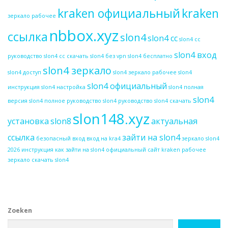
kraken официальный
kraken
зеркало рабочее
nbbox.xyz
ссылка
slon4
slon4 cc
slon4 cc
slon4 вход
руководство
slon4 cc скачать
slon4 без vpn
slon4 бесплатно
slon4 зеркало
slon4 доступ
slon4 зеркало рабочее
slon4
slon4 официальный
инструкция
slon4 настройка
slon4 полная
slon4
версия
slon4 полное руководство
slon4 руководство
slon4 скачать
slon148.xyz
установка
slon8
актуальная
ссылка
зайти на slon4
безопасный вход
вход на kra4
зеркало slon4
2026
инструкция
как зайти на slon4
официальный сайт kraken
рабочее
зеркало
скачать slon4
Zoeken