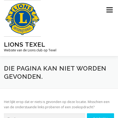
Ga
naar
Menu
de
inhoud
LIONS TEXEL
Website van de Lions club op Texel
HOME
ACTIVITEITEN
WIE ZIJN WIJ
DIE PAGINA KAN NIET WORDEN
GEVONDEN.
Het lijkt erop dat er niets is gevonden op deze locatie. Misschien een
van de onderstaande links proberen of een zoekopdracht?
Zoeken