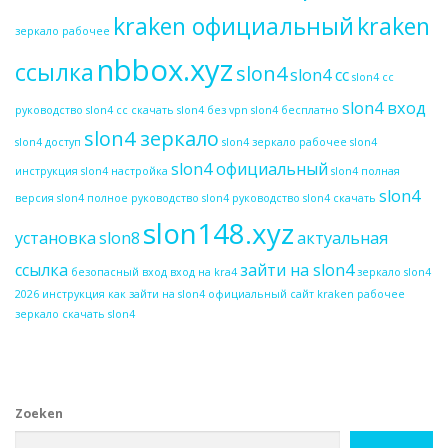
kraken официальный
kraken
зеркало рабочее
nbbox.xyz
ссылка
slon4
slon4 cc
slon4 cc
slon4 вход
руководство
slon4 cc скачать
slon4 без vpn
slon4 бесплатно
slon4 зеркало
slon4 доступ
slon4 зеркало рабочее
slon4
slon4 официальный
инструкция
slon4 настройка
slon4 полная
slon4
версия
slon4 полное руководство
slon4 руководство
slon4 скачать
slon148.xyz
установка
slon8
актуальная
ссылка
зайти на slon4
безопасный вход
вход на kra4
зеркало slon4
2026
инструкция
как зайти на slon4
официальный сайт kraken
рабочее
зеркало
скачать slon4
Zoeken