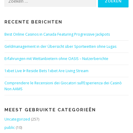
naar:
RECENTE BERICHTEN
Best Online Casinos in Canada Featuring Progressive Jackpots
Geldmanagement in der Übersicht über Sportwetten ohne Lugas
Erfahrungen mit Wettanbietern ohne OASIS – Nutzerberichte
1xbet Live ᐉ Reside Bets 1xbet Are Living Stream
Comprendere le Recensioni dei Giocatori sull’Esperienza dei Casinò
Non AAMS
MEEST GEBRUIKTE CATEGORIEËN
Uncategorized
(257)
public
(10)