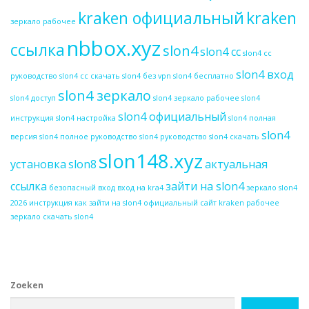
kraken официальный
kraken
зеркало рабочее
nbbox.xyz
ссылка
slon4
slon4 cc
slon4 cc
slon4 вход
руководство
slon4 cc скачать
slon4 без vpn
slon4 бесплатно
slon4 зеркало
slon4 доступ
slon4 зеркало рабочее
slon4
slon4 официальный
инструкция
slon4 настройка
slon4 полная
slon4
версия
slon4 полное руководство
slon4 руководство
slon4 скачать
slon148.xyz
установка
slon8
актуальная
ссылка
зайти на slon4
безопасный вход
вход на kra4
зеркало slon4
2026
инструкция
как зайти на slon4
официальный сайт kraken
рабочее
зеркало
скачать slon4
Zoeken