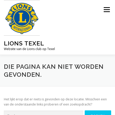
Ga
naar
Menu
de
inhoud
LIONS TEXEL
Website van de Lions club op Texel
HOME
ACTIVITEITEN
WIE ZIJN WIJ
DIE PAGINA KAN NIET WORDEN
GEVONDEN.
Het lijkt erop dat er niets is gevonden op deze locatie. Misschien een
van de onderstaande links proberen of een zoekopdracht?
Zoeken