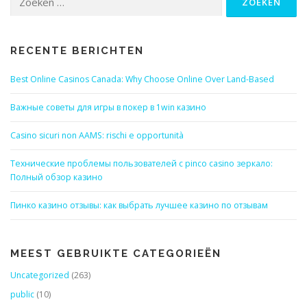
naar:
RECENTE BERICHTEN
Best Online Casinos Canada: Why Choose Online Over Land-Based
Важные советы для игры в покер в 1win казино
Casino sicuri non AAMS: rischi e opportunità
Технические проблемы пользователей с pinco casino зеркало:
Полный обзор казино
Пинко казино отзывы: как выбрать лучшее казино по отзывам
MEEST GEBRUIKTE CATEGORIEËN
Uncategorized
(263)
public
(10)