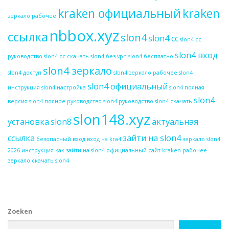
kraken официальный
kraken
зеркало рабочее
nbbox.xyz
ссылка
slon4
slon4 cc
slon4 cc
slon4 вход
руководство
slon4 cc скачать
slon4 без vpn
slon4 бесплатно
slon4 зеркало
slon4 доступ
slon4 зеркало рабочее
slon4
slon4 официальный
инструкция
slon4 настройка
slon4 полная
slon4
версия
slon4 полное руководство
slon4 руководство
slon4 скачать
slon148.xyz
установка
slon8
актуальная
ссылка
зайти на slon4
безопасный вход
вход на kra4
зеркало slon4
2026
инструкция
как зайти на slon4
официальный сайт kraken
рабочее
зеркало
скачать slon4
Zoeken