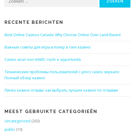
naar:
RECENTE BERICHTEN
Best Online Casinos Canada: Why Choose Online Over Land-Based
Важные советы для игры в покер в 1win казино
Casino sicuri non AAMS: rischi e opportunità
Технические проблемы пользователей с pinco casino зеркало:
Полный обзор казино
Пинко казино отзывы: как выбрать лучшее казино по отзывам
MEEST GEBRUIKTE CATEGORIEËN
Uncategorized
(263)
public
(10)