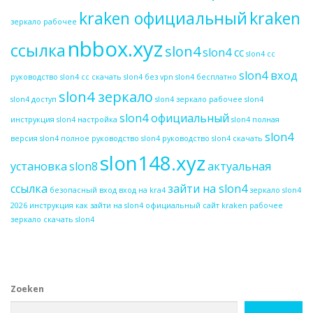
kraken официальный
kraken
зеркало рабочее
nbbox.xyz
ссылка
slon4
slon4 cc
slon4 cc
slon4 вход
руководство
slon4 cc скачать
slon4 без vpn
slon4 бесплатно
slon4 зеркало
slon4 доступ
slon4 зеркало рабочее
slon4
slon4 официальный
инструкция
slon4 настройка
slon4 полная
slon4
версия
slon4 полное руководство
slon4 руководство
slon4 скачать
slon148.xyz
установка
slon8
актуальная
ссылка
зайти на slon4
безопасный вход
вход на kra4
зеркало slon4
2026
инструкция
как зайти на slon4
официальный сайт kraken
рабочее
зеркало
скачать slon4
Zoeken