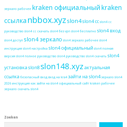
kraken официальный
kraken
зеркало рабочее
nbbox.xyz
ссылка
slon4
slon4 cc
slon4 cc
slon4 вход
руководство
slon4 cc скачать
slon4 без vpn
slon4 бесплатно
slon4 зеркало
slon4 доступ
slon4 зеркало рабочее
slon4
slon4 официальный
инструкция
slon4 настройка
slon4 полная
slon4
версия
slon4 полное руководство
slon4 руководство
slon4 скачать
slon148.xyz
установка
slon8
актуальная
ссылка
зайти на slon4
безопасный вход
вход на kra4
зеркало slon4
2026
инструкция
как зайти на slon4
официальный сайт kraken
рабочее
зеркало
скачать slon4
Zoeken