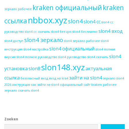
kraken официальный
kraken
зеркало рабочее
nbbox.xyz
ссылка
slon4
slon4 cc
slon4 cc
slon4 вход
руководство
slon4 cc скачать
slon4 без vpn
slon4 бесплатно
slon4 зеркало
slon4 доступ
slon4 зеркало рабочее
slon4
slon4 официальный
инструкция
slon4 настройка
slon4 полная
slon4
версия
slon4 полное руководство
slon4 руководство
slon4 скачать
slon148.xyz
установка
slon8
актуальная
ссылка
зайти на slon4
безопасный вход
вход на kra4
зеркало slon4
2026
инструкция
как зайти на slon4
официальный сайт kraken
рабочее
зеркало
скачать slon4
Zoeken