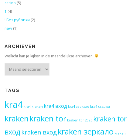
casino
(5)
1
(4)
! Без рубрики
(2)
new
(1)
ARCHIEVEN
Wellicht kan je kijken in de maandelijkse archieven.
Archieven
TAGS
kra4
kra4 вход
kra4 kraken
kra4 зеркало
kra4 ссылка
kraken
kraken tor
kraken tor
kraken tor 2026
kraken зеркало
вход
kraken вход
kraken