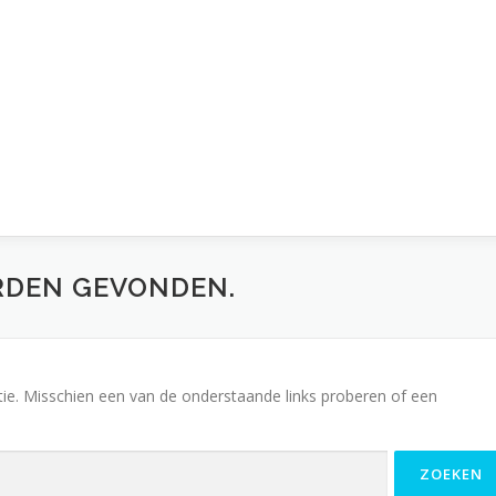
ORDEN GEVONDEN.
atie. Misschien een van de onderstaande links proberen of een