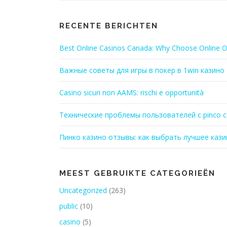
RECENTE BERICHTEN
Best Online Casinos Canada: Why Choose Online 
Важные советы для игры в покер в 1win казино
Casino sicuri non AAMS: rischi e opportunità
Технические проблемы пользователей с pinco c
Пинко казино отзывы: как выбрать лучшее каз
MEEST GEBRUIKTE CATEGORIEËN
Uncategorized
(263)
public
(10)
casino
(5)