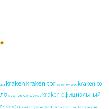
kraken
kraken tor
kraken tor
ылка
kraken tor 2026
ало
kraken официальный
kraken зеркало рабочее
on4
slon4 cc
slon4 cc руководство
slon4 cc скачать
slon4 без vpn
slon4