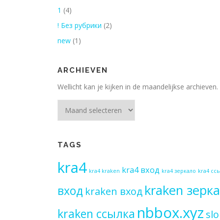
1
(4)
! Без рубрики
(2)
new
(1)
ARCHIEVEN
Wellicht kan je kijken in de maandelijkse archieven.
Archieven
TAGS
kra4
kra4 вход
kra4 kraken
kra4 зеркало
kra4 сс
kraken зерк
вход
kraken вход
nbbox.xyz
kraken ссылка
sl