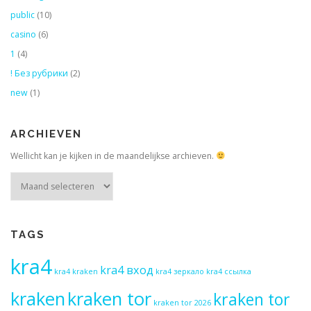
public
(10)
casino
(6)
1
(4)
! Без рубрики
(2)
new
(1)
ARCHIEVEN
Wellicht kan je kijken in de maandelijkse archieven.
Archieven
TAGS
kra4
kra4 вход
kra4 kraken
kra4 зеркало
kra4 ссылка
kraken
kraken tor
kraken tor
kraken tor 2026