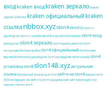
kraken зеркало
вход
kraken вход
kraken
kraken официальный
kraken
зеркало рабочее
nbbox.xyz
ссылка
slon4
slon4 cc
slon4 cc
slon4 вход
руководство
slon4 cc скачать
slon4 без vpn
slon4 бесплатно
slon4 зеркало
slon4 доступ
slon4 зеркало рабочее
slon4
slon4 официальный
инструкция
slon4 настройка
slon4 полная
slon4
версия
slon4 полное руководство
slon4 руководство
slon4 скачать
slon148.xyz
установка
slon8
актуальная
ссылка
зайти на slon4
безопасный вход
вход на kra4
зеркало slon4
2026
инструкция
как зайти на slon4
официальный сайт kraken
рабочее
зеркало
скачать slon4