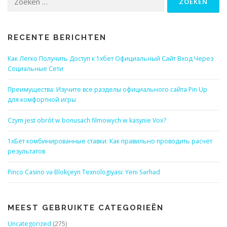
naar:
RECENTE BERICHTEN
Как Легко Получить Доступ к 1хбет Официальный Сайт Вход Через
Социальные Сети
Преимущества: Изучите все разделы официального сайта Pin Up
для комфортной игры
Czym jest obrót w bonusach filmowych w kasynie Vox?
1хБет комбинированные ставки: Как правильно проводить расчет
результатов
Pinco Casino və Blokçeyn Texnologiyası: Yeni Sərhəd
MEEST GEBRUIKTE CATEGORIEËN
Uncategorized
(275)