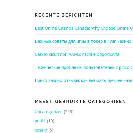
RECENTE BERICHTEN
Best Online Casinos Canada: Why Choose Online 
Важные советы для игры в покер в 1win казино
Casino sicuri non AAMS: rischi e opportunità
Технические проблемы пользователей с pinco c
Пинко казино отзывы: как выбрать лучшее каз
MEEST GEBRUIKTE CATEGORIEËN
Uncategorized
(263)
public
(10)
casino
(5)