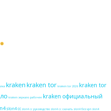
kraken
kraken tor
kraken tor
ылка
kraken tor 2026
ало
kraken официальный
kraken зеркало рабочее
on4
slon4 cc
slon4 cc руководство
slon4 cc скачать
slon4 без vpn
slon4