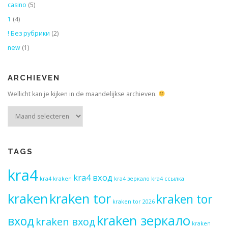
casino
(5)
1
(4)
! Без рубрики
(2)
new
(1)
ARCHIEVEN
Wellicht kan je kijken in de maandelijkse archieven.
Archieven
TAGS
kra4
kra4 вход
kra4 kraken
kra4 зеркало
kra4 ссылка
kraken
kraken tor
kraken tor
kraken tor 2026
kraken зеркало
вход
kraken вход
kraken