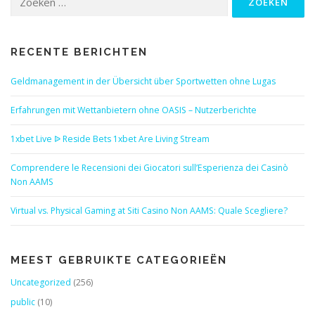
naar:
RECENTE BERICHTEN
Geldmanagement in der Übersicht über Sportwetten ohne Lugas
Erfahrungen mit Wettanbietern ohne OASIS – Nutzerberichte
1xbet Live ᐉ Reside Bets 1xbet Are Living Stream
Comprendere le Recensioni dei Giocatori sull’Esperienza dei Casinò
Non AAMS
Virtual vs. Physical Gaming at Siti Casino Non AAMS: Quale Scegliere?
MEEST GEBRUIKTE CATEGORIEËN
Uncategorized
(256)
public
(10)