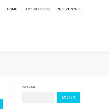
HOME
ACTIVITEITEN
WIE ZIJN WIJ
Zoeken
ZOEKEN