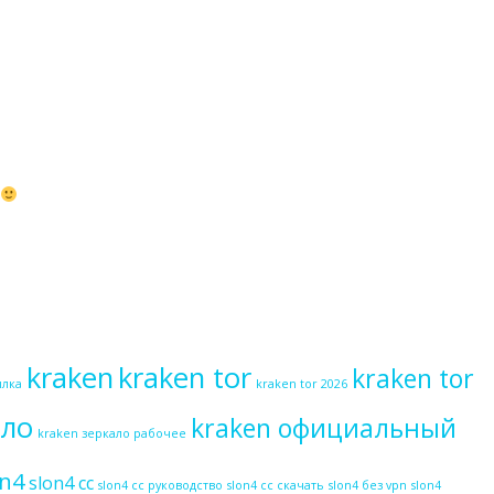
kraken
kraken tor
kraken tor
ылка
kraken tor 2026
ало
kraken официальный
kraken зеркало рабочее
on4
slon4 cc
slon4 cc руководство
slon4 cc скачать
slon4 без vpn
slon4