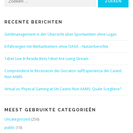
naar:
RECENTE BERICHTEN
Geldmanagement in der Übersicht über Sportwetten ohne Lugas
Erfahrungen mit Wettanbietern ohne OASIS – Nutzerberichte
1xbet Live ᐉ Reside Bets 1xbet Are Living Stream
Comprendere le Recensioni dei Giocatori sull’Esperienza dei Casinò
Non AAMS
Virtual vs. Physical Gaming at Siti Casino Non AAMS: Quale Scegliere?
MEEST GEBRUIKTE CATEGORIEËN
Uncategorized
(256)
public
(10)