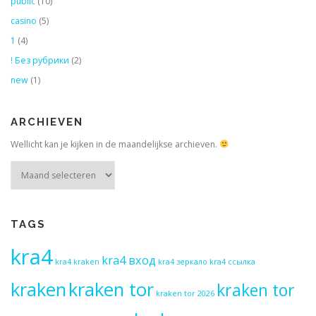
public
(10)
casino
(5)
1
(4)
! Без рубрики
(2)
new
(1)
ARCHIEVEN
Wellicht kan je kijken in de maandelijkse archieven.
Archieven
TAGS
kra4
kra4 вход
kra4 kraken
kra4 зеркало
kra4 ссылка
kraken
kraken tor
kraken tor
kraken tor 2026