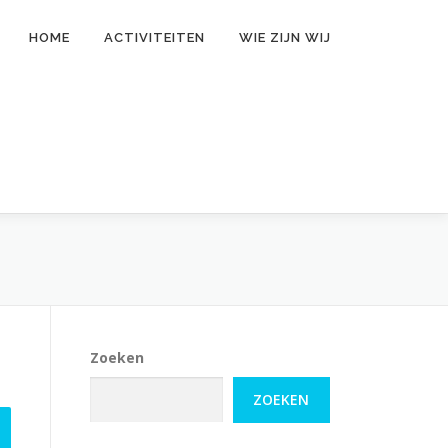
HOME
ACTIVITEITEN
WIE ZIJN WIJ
Zoeken
ZOEKEN