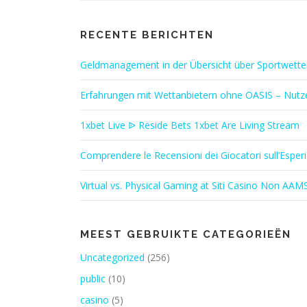
RECENTE BERICHTEN
Geldmanagement in der Übersicht über Sportwett
Erfahrungen mit Wettanbietern ohne OASIS – Nutze
1xbet Live ᐉ Reside Bets 1xbet Are Living Stream
Comprendere le Recensioni dei Giocatori sull’Esp
Virtual vs. Physical Gaming at Siti Casino Non AAMS
MEEST GEBRUIKTE CATEGORIEËN
Uncategorized
(256)
public
(10)
casino
(5)