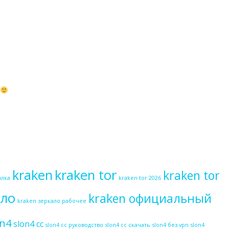
kraken
kraken tor
kraken tor
ылка
kraken tor 2026
ало
kraken официальный
kraken зеркало рабочее
on4
slon4 cc
slon4 cc руководство
slon4 cc скачать
slon4 без vpn
slon4