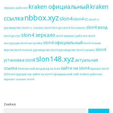
kraken официальный
kraken
зеркало рабочее
nbbox.xyz
ссылка
slon4
slon4 cc
slon4 cc
slon4 вход
руководство
slon4 cc скачать
slon4 без vpn
slon4 бесплатно
slon4 зеркало
slon4 доступ
slon4 зеркало рабочее
slon4
slon4 официальный
инструкция
slon4 настройка
slon4 полная
slon4
версия
slon4 полное руководство
slon4 руководство
slon4 скачать
slon148.xyz
установка
slon8
актуальная
ссылка
зайти на slon4
безопасный вход
вход на kra4
зеркало slon4
2026
инструкция
как зайти на slon4
официальный сайт kraken
рабочее
зеркало
скачать slon4
Zoeken