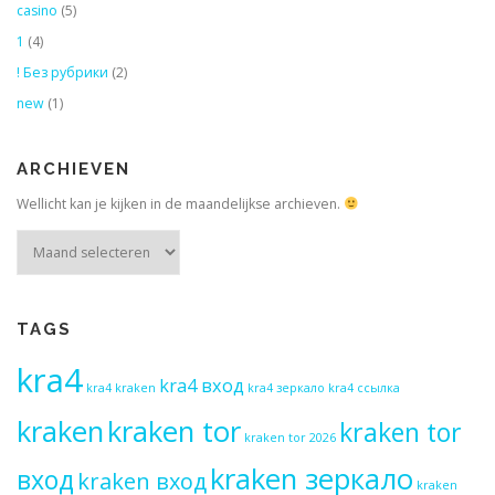
casino
(5)
1
(4)
! Без рубрики
(2)
new
(1)
ARCHIEVEN
Wellicht kan je kijken in de maandelijkse archieven.
Archieven
TAGS
kra4
kra4 вход
kra4 kraken
kra4 зеркало
kra4 ссылка
kraken
kraken tor
kraken tor
kraken tor 2026
kraken зеркало
вход
kraken вход
kraken