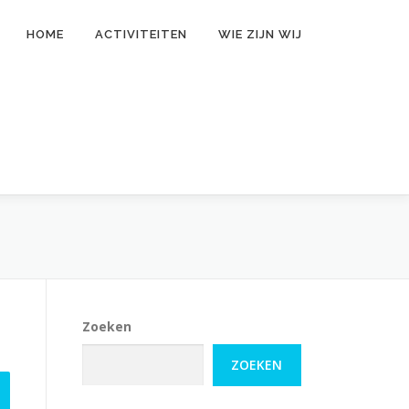
HOME
ACTIVITEITEN
WIE ZIJN WIJ
Zoeken
ZOEKEN