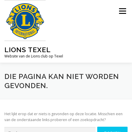
Ga
naar
Menu
de
inhoud
LIONS TEXEL
Website van de Lions club op Texel
HOME
ACTIVITEITEN
WIE ZIJN WIJ
DIE PAGINA KAN NIET WORDEN
GEVONDEN.
Het lijkt erop dat er niets is gevonden op deze locatie. Misschien een
van de onderstaande links proberen of een zoekopdracht?
Zoeken