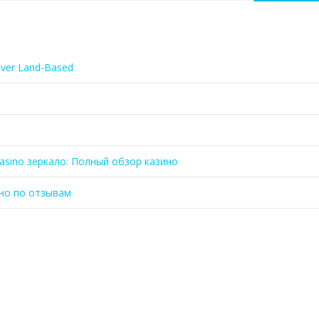
Over Land-Based
asino зеркало: Полный обзор казино
ино по отзывам