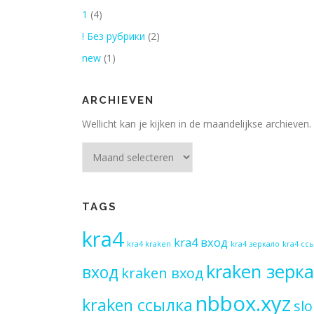
1
(4)
! Без рубрики
(2)
new
(1)
ARCHIEVEN
Wellicht kan je kijken in de maandelijkse archieven.
Archieven
TAGS
kra4
kra4 вход
kra4 kraken
kra4 зеркало
kra4 сс
kraken зерк
вход
kraken вход
nbbox.xyz
kraken ссылка
sl