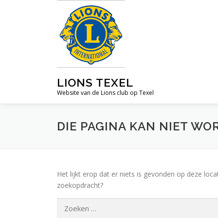
Ga
naar
de
inhoud
LIONS TEXEL
Website van de Lions club op Texel
DIE PAGINA KAN NIET W
Het lijkt erop dat er niets is gevonden op deze loc
zoekopdracht?
Zoeken
naar: