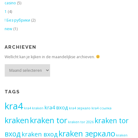
casino
(5)
1
(4)
! Без рубрики
(2)
new
(1)
ARCHIEVEN
Wellicht kan je kijken in de maandelijkse archieven.
Archieven
TAGS
kra4
kra4 вход
kra4 kraken
kra4 зеркало
kra4 ссылка
kraken
kraken tor
kraken tor
kraken tor 2026
kraken зеркало
вход
kraken вход
kraken