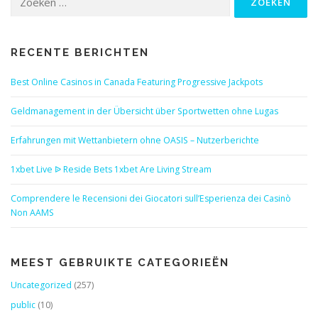
naar:
RECENTE BERICHTEN
Best Online Casinos in Canada Featuring Progressive Jackpots
Geldmanagement in der Übersicht über Sportwetten ohne Lugas
Erfahrungen mit Wettanbietern ohne OASIS – Nutzerberichte
1xbet Live ᐉ Reside Bets 1xbet Are Living Stream
Comprendere le Recensioni dei Giocatori sull’Esperienza dei Casinò
Non AAMS
MEEST GEBRUIKTE CATEGORIEËN
Uncategorized
(257)
public
(10)