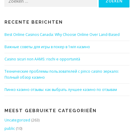
naar:
RECENTE BERICHTEN
Best Online Casinos Canada: Why Choose Online Over Land-Based
Важные советы для игры в покер в 1win казино
Casino sicuri non AAMS: rischi e opportunità
Технические проблемы пользователей с pinco casino зеркало:
Полный обзор казино
Пинко казино отзывы: как выбрать лучшее казино по отзывам
MEEST GEBRUIKTE CATEGORIEËN
Uncategorized
(263)
public
(10)