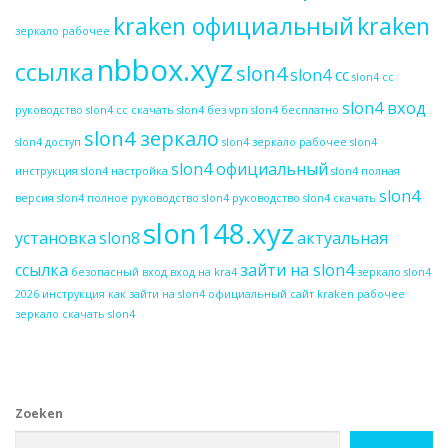
kraken официальный
kraken
зеркало рабочее
nbbox.xyz
ссылка
slon4
slon4 cc
slon4 cc
slon4 вход
руководство
slon4 cc скачать
slon4 без vpn
slon4 бесплатно
slon4 зеркало
slon4 доступ
slon4 зеркало рабочее
slon4
slon4 официальный
инструкция
slon4 настройка
slon4 полная
slon4
версия
slon4 полное руководство
slon4 руководство
slon4 скачать
slon148.xyz
установка
slon8
актуальная
ссылка
зайти на slon4
безопасный вход
вход на kra4
зеркало slon4
2026
инструкция
как зайти на slon4
официальный сайт kraken
рабочее
зеркало
скачать slon4
Zoeken