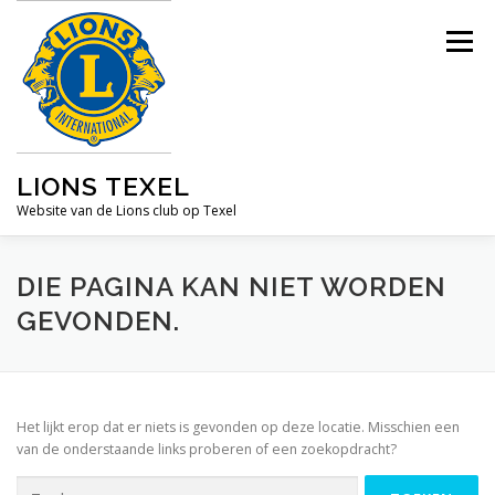
Ga
naar
Menu
de
inhoud
LIONS TEXEL
Website van de Lions club op Texel
HOME
ACTIVITEITEN
WIE ZIJN WIJ
DIE PAGINA KAN NIET WORDEN
GEVONDEN.
Het lijkt erop dat er niets is gevonden op deze locatie. Misschien een
van de onderstaande links proberen of een zoekopdracht?
Zoeken